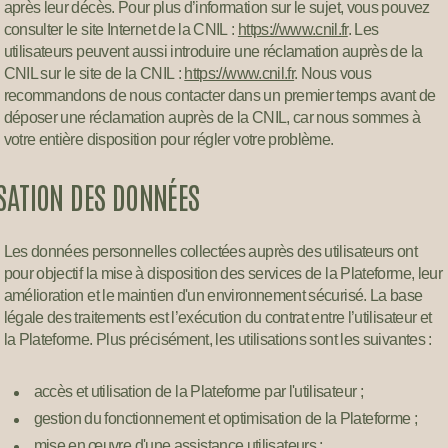
après leur décès. Pour plus d’information sur le sujet, vous pouvez
consulter le site Internet de la CNIL :
https://www.cnil.fr
. Les
utilisateurs peuvent aussi introduire une réclamation auprès de la
CNIL sur le site de la CNIL :
https://www.cnil.fr
. Nous vous
recommandons de nous contacter dans un premier temps avant de
déposer une réclamation auprès de la CNIL, car nous sommes à
votre entière disposition pour régler votre problème.
ISATION DES DONNÉES
Les données personnelles collectées auprès des utilisateurs ont
pour objectif la mise à disposition des services de la Plateforme, leur
amélioration et le maintien d'un environnement sécurisé. La base
légale des traitements est l’exécution du contrat entre l’utilisateur et
la Plateforme. Plus précisément, les utilisations sont les suivantes :
accès et utilisation de la Plateforme par l'utilisateur ;
gestion du fonctionnement et optimisation de la Plateforme ;
mise en œuvre d'une assistance utilisateurs ;