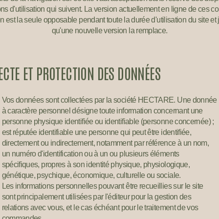
ns d'utilisation qui suivent. La version actuellement en ligne de ces c
ion est la seule opposable pendant toute la durée d'utilisation du site et
qu'une nouvelle version la remplace.
ECTE ET PROTECTION DES DONNÉES
Vos données sont collectées par la société HECTARE. Une donnée
à caractère personnel désigne toute information concernant une
personne physique identifiée ou identifiable (personne concernée) ;
est réputée identifiable une personne qui peut être identifiée,
directement ou indirectement, notamment par référence à un nom,
un numéro d'identification ou à un ou plusieurs éléments
spécifiques, propres à son identité physique, physiologique,
génétique, psychique, économique, culturelle ou sociale.
Les informations personnelles pouvant être recueillies sur le site
sont principalement utilisées par l'éditeur pour la gestion des
relations avec vous, et le cas échéant pour le traitement de vos
commandes.