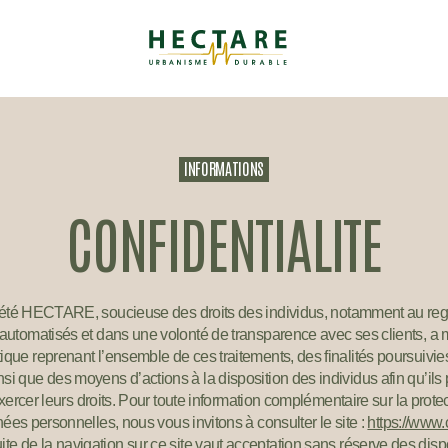
Hectare
urbanisme
durable
INFORMATIONS
CONFIDENTIALITE
été HECTARE, soucieuse des droits des individus, notamment au re
 automatisés et dans une volonté de transparence avec ses clients, a 
tique reprenant l’ensemble de ces traitements, des finalités poursuivie
nsi que des moyens d’actions à la disposition des individus afin qu’ils
ercer leurs droits. Pour toute information complémentaire sur la prote
ées personnelles, nous vous invitons à consulter le site :
https://www.c
ite de la navigation sur ce site vaut acceptation sans réserve des dispo