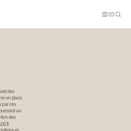
LABEL
NOUS
RECHERCH
RSE
CONTACTER
gard des
mis en place
s par ces
 puissent au
ction des
nil.fr
sitions et