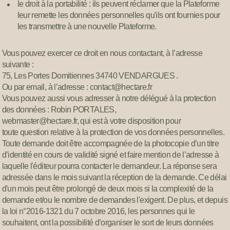
le droit à la portabilité : ils peuvent réclamer que la Plateforme
leur remette les données personnelles qu'ils ont fournies pour
les transmettre à une nouvelle Plateforme.
Vous pouvez exercer ce droit en nous contactant, à l’adresse
suivante :
75, Les Portes Domitiennes 34740 VENDARGUES .
Ou par email, à l’adresse : contact@hectare.fr
Vous pouvez aussi vous adresser à notre délégué à la protection
des données : Robin PORTALES,
webmaster@hectare.fr, qui est à votre disposition pour
toute question relative à la protection de vos données personnelles.
Toute demande doit être accompagnée de la photocopie d’un titre
d’identité en cours de validité signé et faire mention de l’adresse à
laquelle l'éditeur pourra contacter le demandeur. La réponse sera
adressée dans le mois suivant la réception de la demande. Ce délai
d'un mois peut être prolongé de deux mois si la complexité de la
demande et/ou le nombre de demandes l'exigent. De plus, et depuis
la loi n°2016-1321 du 7 octobre 2016, les personnes qui le
souhaitent, ont la possibilité d’organiser le sort de leurs données