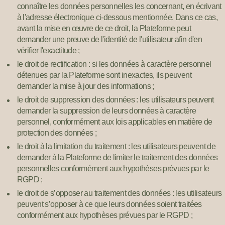
connaître les données personnelles les concernant, en écrivant
à l'adresse électronique ci-dessous mentionnée. Dans ce cas,
avant la mise en œuvre de ce droit, la Plateforme peut
demander une preuve de l'identité de l'utilisateur afin d'en
vérifier l'exactitude ;
le droit de rectification : si les données à caractère personnel
détenues par la Plateforme sont inexactes, ils peuvent
demander la mise à jour des informations ;
le droit de suppression des données : les utilisateurs peuvent
demander la suppression de leurs données à caractère
personnel, conformément aux lois applicables en matière de
protection des données ;
le droit à la limitation du traitement : les utilisateurs peuvent de
demander à la Plateforme de limiter le traitement des données
personnelles conformément aux hypothèses prévues par le
RGPD ;
le droit de s’opposer au traitement des données : les utilisateurs
peuvent s’opposer à ce que leurs données soient traitées
conformément aux hypothèses prévues par le RGPD ;