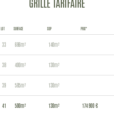
GRILLE TARIFAIRE
LOT
SURFACE
SDP
PRIX*
33
686m²
140m²
IR
AN
38
400m²
130m²
IR
AN
39
585m²
130m²
IR
AN
41
500m²
130m²
174 900 €
IR
AN