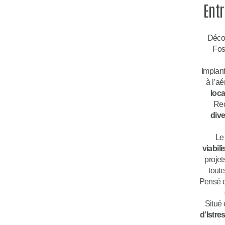
Entr
Décou
Fos
Implant
à l’a
loca
Rec
dive
Le
viabil
proje
toute
Pensé c
Situé 
d’Istre