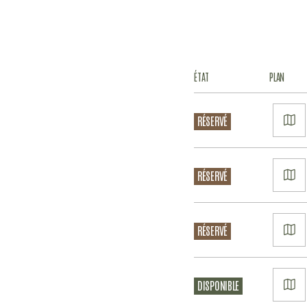
ÉTAT
PLAN
VO
RÉSERVÉ
LE
PL
VO
RÉSERVÉ
LE
PL
VO
RÉSERVÉ
LE
PL
VO
DISPONIBLE
LE
PL