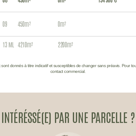
AN
09
450m²
0m²
IR
AN
13 ML
4210m²
2200m²
rix sont donnés à titre indicatif et susceptibles de changer sans préavis. Pour to
contact commercial.
INTÉRÉSSÉ(E) PAR UNE PARCELLE ?