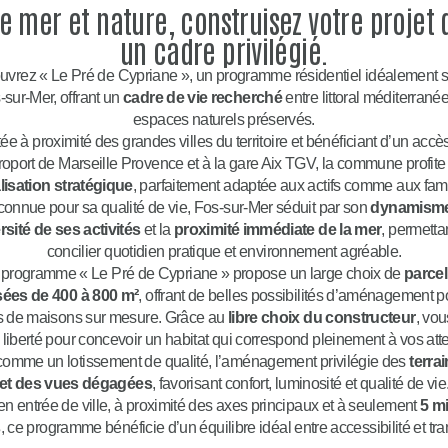
e mer et nature, construisez votre projet
un cadre privilégié.
vrez « Le Pré de Cypriane », un programme résidentiel idéalement s
-sur-Mer, offrant un
cadre de vie recherché
entre littoral méditerranée
espaces naturels préservés.
ée à proximité des grandes villes du territoire et bénéficiant d’un accè
éroport de Marseille Provence et à la gare Aix TGV, la commune profite
lisation stratégique
, parfaitement adaptée aux actifs comme aux fami
onnue pour sa qualité de vie, Fos-sur-Mer séduit par son
dynamism
rsité de ses activités
et la
proximité immédiate de la mer
, permetta
concilier quotidien pratique et environnement agréable.
 programme « Le Pré de Cypriane » propose un large choix de
parcel
isées de 400 à 800 m²
, offrant de belles possibilités d’aménagement 
ts de maisons sur mesure. Grâce au
libre choix du constructeur
, vo
 liberté pour concevoir un habitat qui correspond pleinement à vos att
omme un lotissement de qualité, l’aménagement privilégie des
terrai
et des vues dégagées
, favorisant confort, luminosité et qualité de vie
en entrée de ville, à proximité des axes principaux et à seulement
5 m
s
, ce programme bénéficie d’un équilibre idéal entre accessibilité et tran