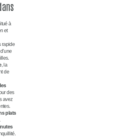
 dans
itué à
n et
s rapide
 d’une
lles.
e
, la
nt de
les
pour des
us avez
entes.
ns plats
.
inutes
quillité.