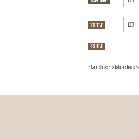
DISPONIBLE
LE
PL
VO
RÉSERVÉ
LE
PL
RÉSERVÉ
* Les disponibilités et les p