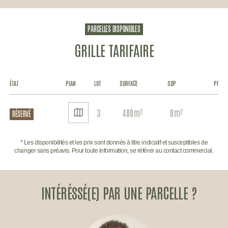
PARCELLES DISPONIBLES
GRILLE TARIFAIRE
ÉTAT
PLAN
LOT
SURFACE
SDP
PRIX*
VOIR
3
400m²
0m²
RÉSERVÉ
LE
PLAN
* Les disponibilités et les prix sont donnés à titre indicatif et susceptibles de
changer sans préavis. Pour toute information, se référer au contact commercial.
INTÉRÉSSÉ(E) PAR UNE PARCELLE ?