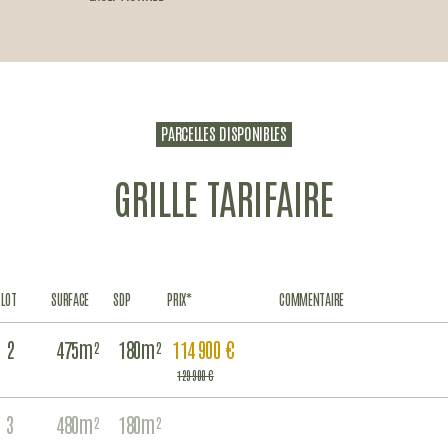
PARCELLES DISPONIBLES
GRILLE TARIFAIRE
LOT
SURFACE
SDP
PRIX*
COMMENTAIRE
2
475m²
180m²
114 900 €
129 900 €
3
480m²
180m²