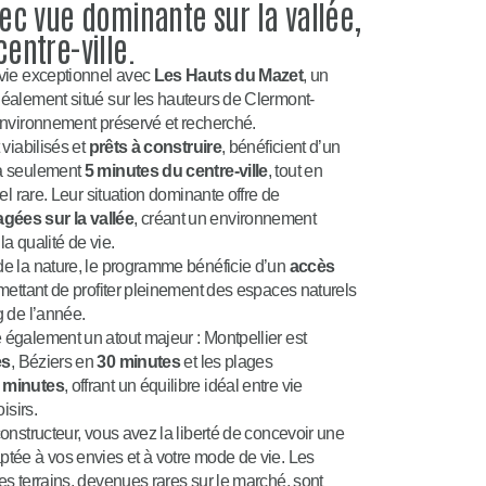
vec vue dominante sur la vallée,
entre-ville.
 vie exceptionnel avec
Les Hauts du Mazet
, un
éalement situé sur les hauteurs de Clermont-
environnement préservé et recherché.
 viabilisés et
prêts à construire
, bénéficient d’un
 à seulement
5 minutes du centre-ville
, tout en
el rare. Leur situation dominante offre de
ées sur la vallée
, créant un environnement
la qualité de vie.
de la nature, le programme bénéficie d’un
accès
rmettant de profiter pleinement des espaces naturels
g de l’année.
également un atout majeur : Montpellier est
es
, Béziers en
30 minutes
et les plages
 minutes
, offrant un équilibre idéal entre vie
isirs.
onstructeur, vous avez la liberté de concevoir une
tée à vos envies et à votre mode de vie. Les
es terrains, devenues rares sur le marché, sont