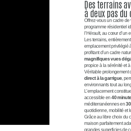
Des terrains a
à deux pas du c
Offrez-vous un cadre de
programme résidentiel id
l’Hérault, au cœur d’un 
Les terrains, entièrement
emplacement privilégié
profitant d’un cadre natur
magnifiques vues dégag
propice à la sérénité et à 
Véritable prolongement 
direct à la garrigue
, pe
environnants tout au lon
L’emplacement constitue 
accessible en
40 minut
méditerranéennes en
30
quotidienne, mobilité et lo
Grâce au libre choix du c
maison parfaitement adap
grandes superficies de c