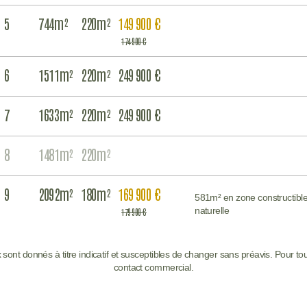
5
744m²
220m²
149 900 €
174 900 €
6
1511m²
220m²
249 900 €
7
1633m²
220m²
249 900 €
8
1481m²
220m²
9
2092m²
180m²
169 900 €
581m² en zone constructibl
naturelle
179 900 €
rix sont donnés à titre indicatif et susceptibles de changer sans préavis. Pour to
contact commercial.