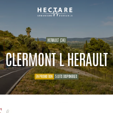
Hectare
urbanisme
durable
HERAULT (34)
CLERMONT L HERAULT
EN PROMOTION
5 LOTS DISPONIBLES