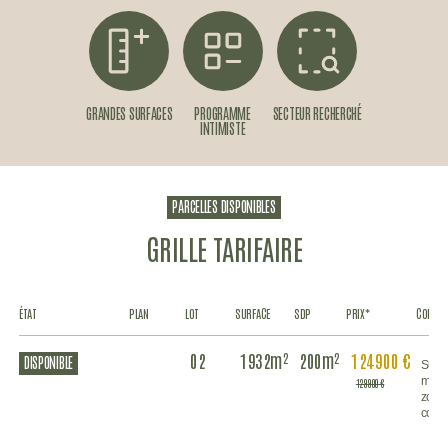
GRANDES SURFACES
PROGRAMME
SECTEUR RECHERCHÉ
INTIMISTE
PARCELLES DISPONIBLES
GRILLE TARIFAIRE
ÉTAT
PLAN
LOT
SURFACE
SDP
PRIX*
COMMEN
02
1932m²
200m²
124 900 €
DISPONIBLE
Surf
m² (1
129 900 €
zone 
const