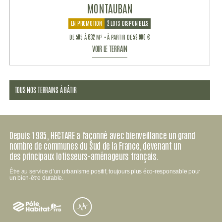
MONTAUBAN
EN PROMOTION
2 LOTS DISPONIBLES
DE 505 À 632 M² • À PARTIR DE 59 900 €
VOIR LE TERRAIN
TOUS NOS TERRAINS À BÂTIR
Depuis 1985, HECTARE a façonné avec bienveillance un grand
nombre de communes du Sud de la France, devenant un
des principaux lotisseurs-aménageurs français.
Être au service d’un urbanisme positif, toujours plus éco-responsable pour
un bien-être durable.
Pôle
habitat
FFB