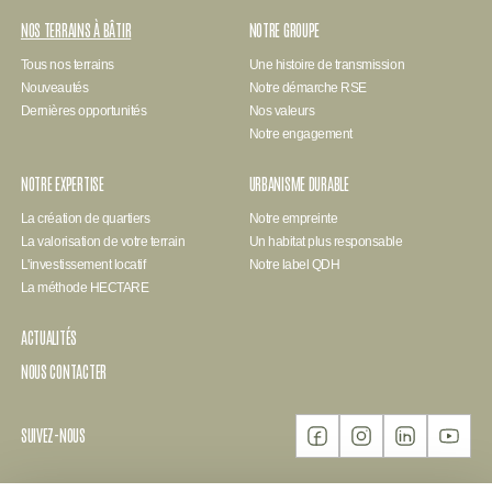
NOS TERRAINS À BÂTIR
NOTRE GROUPE
Tous nos terrains
Une histoire de transmission
Nouveautés
Notre démarche RSE
Dernières opportunités
Nos valeurs
Notre engagement
NOTRE EXPERTISE
URBANISME DURABLE
La création de quartiers
Notre empreinte
La valorisation de votre terrain
Un habitat plus responsable
L'investissement locatif
Notre label QDH
La méthode HECTARE
ACTUALITÉS
NOUS CONTACTER
SUIVEZ-NOUS
FACEBOOK
INSTAGRAM
LINKEDIN
YOUTUBE